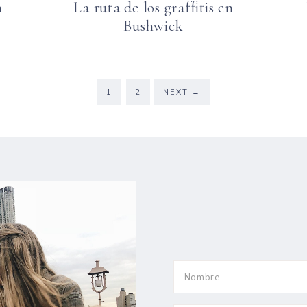
n
La ruta de los graffitis en
Bushwick
1
2
NEXT
→