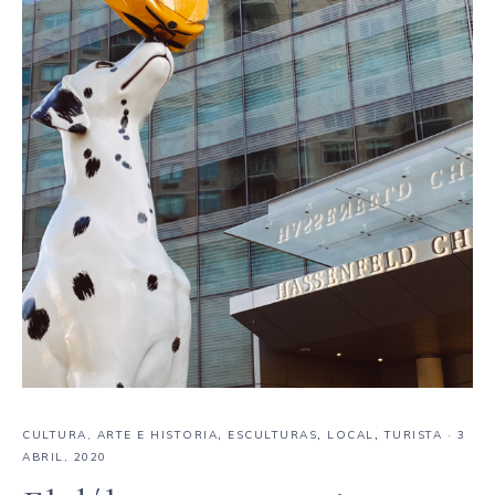
CULTURA, ARTE E HISTORIA
,
ESCULTURAS
,
LOCAL
,
TURISTA
·
3
ABRIL, 2020