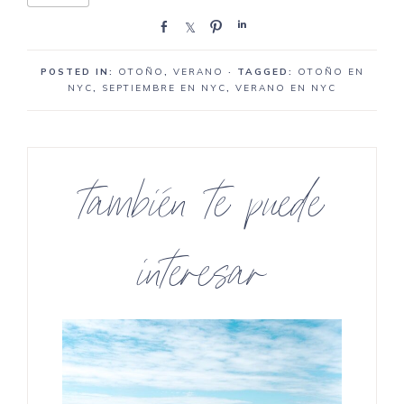
C
C
P
C
o
o
i
o
m
m
n
m
POSTED IN:
OTOÑO
,
VERANO
· TAGGED:
OTOÑO EN
p
p
e
p
NYC
,
SEPTIEMBRE EN NYC
,
VERANO EN NYC
a
a
a
a
r
r
r
r
t
t
t
e
e
e
también te puede
interesar