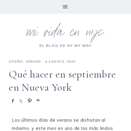
mi vida en nyc
EL BLOG DE NY MY WAY
OTOÑO
,
VERANO
·
4 AGOSTO, 2020
Qué hacer en septiembre
en Nueva York
C
C
P
C
o
o
i
o
m
m
n
m
p
p
e
p
Los últimos días de verano se disfrutan al
a
a
a
a
máximo, y este mes es uno de los más lindos
r
r
r
r