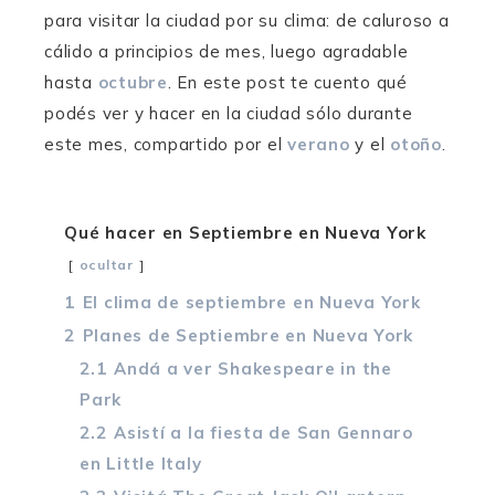
para visitar la ciudad por su clima: de caluroso a
t
t
t
e
e
e
cálido a principios de mes, luego agradable
hasta
octubre
. En este post te cuento qué
podés ver y hacer en la ciudad sólo durante
este mes, compartido por el
verano
y el
otoño
.
Qué hacer en Septiembre en Nueva York
ocultar
1
El clima de septiembre en Nueva York
2
Planes de Septiembre en Nueva York
2.1
Andá a ver Shakespeare in the
Park
2.2
Asistí a la fiesta de San Gennaro
en Little Italy