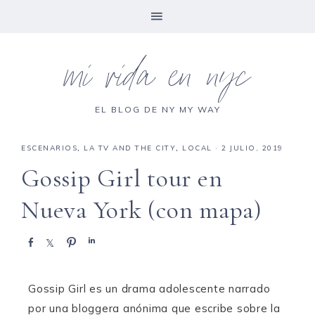
mi vida en nyc
EL BLOG DE NY MY WAY
ESCENARIOS
,
LA TV AND THE CITY
,
LOCAL
·
2 JULIO, 2019
Gossip Girl tour en
Nueva York (con mapa)
C
C
P
C
o
o
i
o
m
m
n
m
p
p
e
p
Gossip Girl es un drama adolescente narrado
a
a
a
a
por una bloggera anónima que escribe sobre la
r
r
r
r