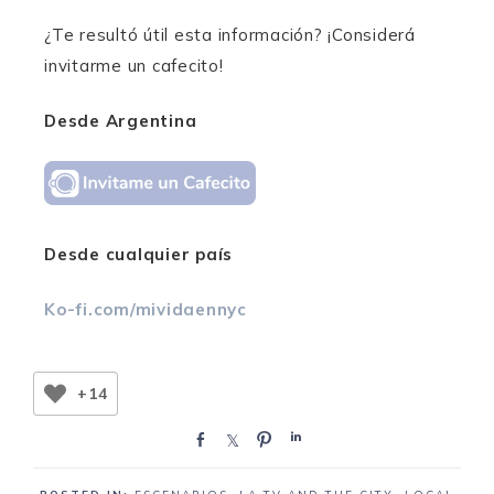
¿Te resultó útil esta información? ¡Considerá
invitarme un cafecito!
Desde Argentina
Desde cualquier país
Ko-fi.com/mividaennyc
+14
C
C
P
C
o
o
i
o
m
m
n
m