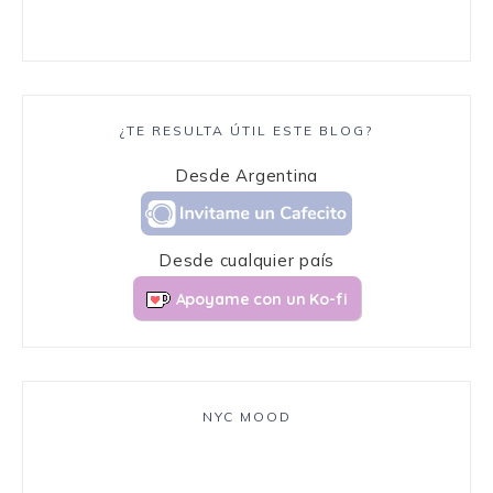
¿TE RESULTA ÚTIL ESTE BLOG?
Desde Argentina
Desde cualquier país
Apoyame con un Ko-fi
NYC MOOD