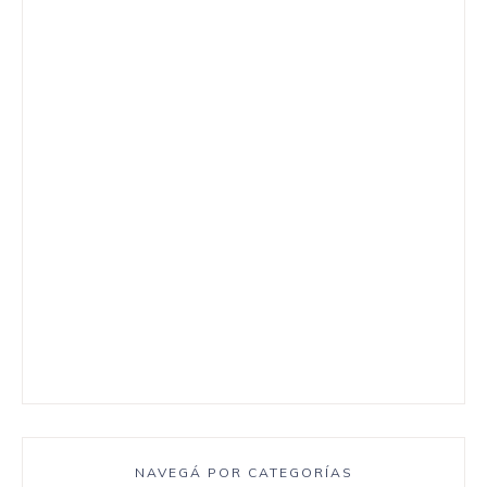
NAVEGÁ POR CATEGORÍAS