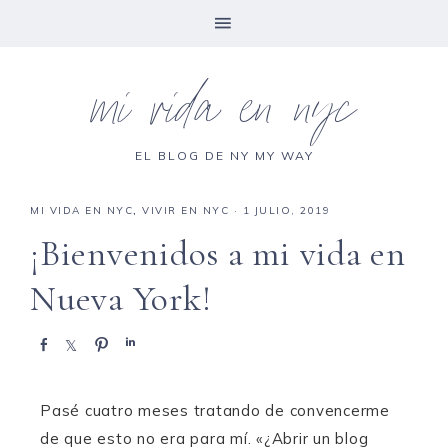
mi vida en nyc
EL BLOG DE NY MY WAY
MI VIDA EN NYC
,
VIVIR EN NYC
·
1 JULIO, 2019
¡Bienvenidos a mi vida en
Nueva York!
C
C
P
C
o
o
i
o
m
m
n
m
p
p
e
p
Pasé cuatro meses tratando de convencerme
a
a
a
a
de que esto no era para mí. «¿Abrir un blog
r
r
r
r