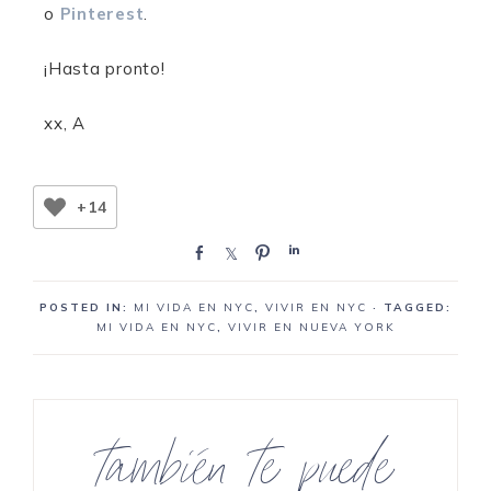
o
Pinterest
.
¡Hasta pronto!
xx, A
+14
C
C
P
C
o
o
i
o
m
m
n
m
POSTED IN:
MI VIDA EN NYC
,
VIVIR EN NYC
· TAGGED:
p
p
e
p
MI VIDA EN NYC
,
VIVIR EN NUEVA YORK
a
a
a
a
r
r
r
r
t
t
t
e
e
e
también te puede