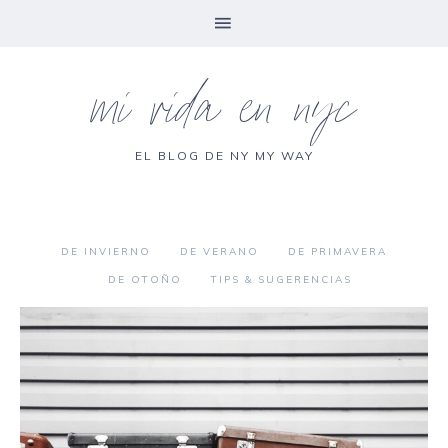
mi vida en nyc
EL BLOG DE NY MY WAY
DE INVIERNO
DE VERANO
DE PRIMAVERA
DE OTOÑO
TIPS & SUGERENCIAS