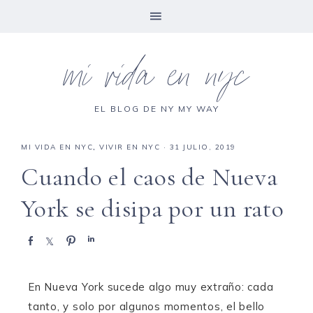
mi vida en nyc
EL BLOG DE NY MY WAY
MI VIDA EN NYC
,
VIVIR EN NYC
·
31 JULIO, 2019
Cuando el caos de Nueva
York se disipa por un rato
C
C
P
C
o
o
i
o
m
m
n
m
p
p
e
p
En Nueva York sucede algo muy extraño: cada
a
a
a
a
tanto, y solo por algunos momentos, el bello
r
r
r
r