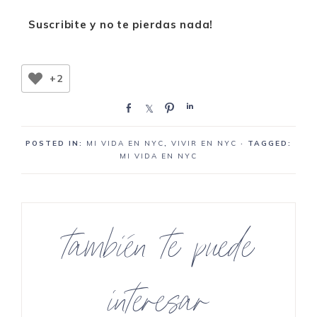
Suscribite y no te pierdas nada!
+2
C
C
P
C
o
o
i
o
m
m
n
m
POSTED IN:
MI VIDA EN NYC
,
VIVIR EN NYC
· TAGGED:
p
p
e
p
MI VIDA EN NYC
a
a
a
a
r
r
r
r
t
t
t
e
e
e
también te puede
interesar