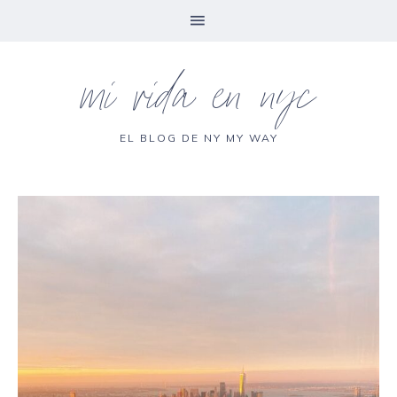
mi vida en nyc
EL BLOG DE NY MY WAY